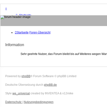
Startseite
Foren-Übersicht
FAQ
Suche
Unbeantwortete Themen
Startseite
Foren-Übersicht
Aktive Themen
Mitglieder
Information
Das Team
Anmelden
Sehr geehrte Nutzer, das Forum bleibt bis auf Weiteres wegen War
Powered by
phpBB
® Forum Software © phpBB Limited
Deutsche Übersetzung durch
phpBB.de
Style
we_universal
created by INVENTEA & v12mike
Datenschutz
|
Nutzungsbedingungen