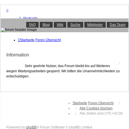
Startseite
Foren-Übersicht
FAQ
Blog
Wiki
Suche
Mitglieder
Das Team
FAQ
Suche
Unbeantwortete Themen
Startseite
Foren-Übersicht
Aktive Themen
Mitglieder
Information
Das Team
Anmelden
Sehr geehrte Nutzer, das Forum bleibt bis auf Weiteres
wegen Wartungsarbeiten gesperrt. Wir bitten die Unannehmlichkeiten zu
entschuldigen.
Startseite
Foren-Übersicht
Alle Cookies löschen
Alle Zeiten sind
UTC+02:00
Powered by
phpBB
® Forum Software © phpBB Limited