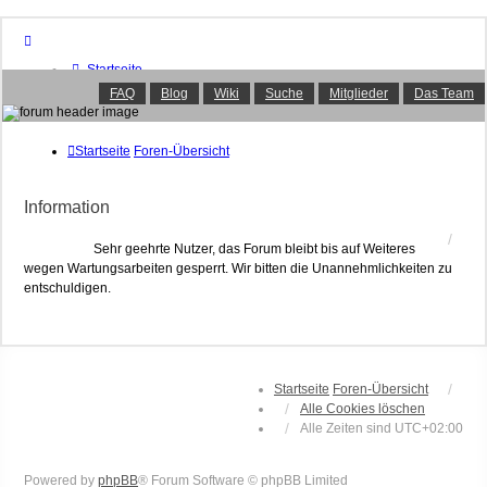
Startseite
Foren-Übersicht
FAQ
Blog
Wiki
Suche
Mitglieder
Das Team
FAQ
Suche
Unbeantwortete Themen
Startseite
Foren-Übersicht
Aktive Themen
Mitglieder
Information
Das Team
Anmelden
Sehr geehrte Nutzer, das Forum bleibt bis auf Weiteres
wegen Wartungsarbeiten gesperrt. Wir bitten die Unannehmlichkeiten zu
entschuldigen.
Startseite
Foren-Übersicht
Alle Cookies löschen
Alle Zeiten sind
UTC+02:00
Powered by
phpBB
® Forum Software © phpBB Limited