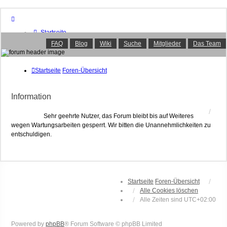
Startseite
Foren-Übersicht
FAQ
Blog
Wiki
Suche
Mitglieder
Das Team
FAQ
Suche
Unbeantwortete Themen
Startseite
Foren-Übersicht
Aktive Themen
Mitglieder
Information
Das Team
Anmelden
Sehr geehrte Nutzer, das Forum bleibt bis auf Weiteres
wegen Wartungsarbeiten gesperrt. Wir bitten die Unannehmlichkeiten zu
entschuldigen.
Startseite
Foren-Übersicht
Alle Cookies löschen
Alle Zeiten sind
UTC+02:00
Powered by
phpBB
® Forum Software © phpBB Limited