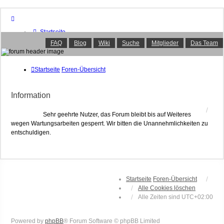
Startseite
Foren-Übersicht
FAQ
Blog
Wiki
Suche
Mitglieder
Das Team
FAQ
Suche
Unbeantwortete Themen
Startseite
Foren-Übersicht
Aktive Themen
Mitglieder
Information
Das Team
Anmelden
Sehr geehrte Nutzer, das Forum bleibt bis auf Weiteres
wegen Wartungsarbeiten gesperrt. Wir bitten die Unannehmlichkeiten zu
entschuldigen.
Startseite
Foren-Übersicht
Alle Cookies löschen
Alle Zeiten sind
UTC+02:00
Powered by
phpBB
® Forum Software © phpBB Limited