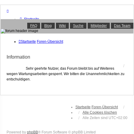
Startseite
Foren-Übersicht
FAQ
Blog
Wiki
Suche
Mitglieder
Das Team
FAQ
Suche
Unbeantwortete Themen
Startseite
Foren-Übersicht
Aktive Themen
Mitglieder
Information
Das Team
Anmelden
Sehr geehrte Nutzer, das Forum bleibt bis auf Weiteres
wegen Wartungsarbeiten gesperrt. Wir bitten die Unannehmlichkeiten zu
entschuldigen.
Startseite
Foren-Übersicht
Alle Cookies löschen
Alle Zeiten sind
UTC+02:00
Powered by
phpBB
® Forum Software © phpBB Limited