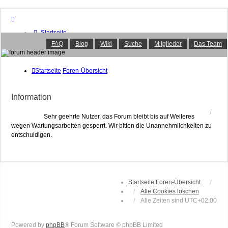
Startseite
Foren-Übersicht
FAQ
Blog
Wiki
Suche
Mitglieder
Das Team
FAQ
Suche
Unbeantwortete Themen
Startseite
Foren-Übersicht
Aktive Themen
Mitglieder
Information
Das Team
Anmelden
Sehr geehrte Nutzer, das Forum bleibt bis auf Weiteres
wegen Wartungsarbeiten gesperrt. Wir bitten die Unannehmlichkeiten zu
entschuldigen.
Startseite
Foren-Übersicht
Alle Cookies löschen
Alle Zeiten sind
UTC+02:00
Powered by
phpBB
® Forum Software © phpBB Limited