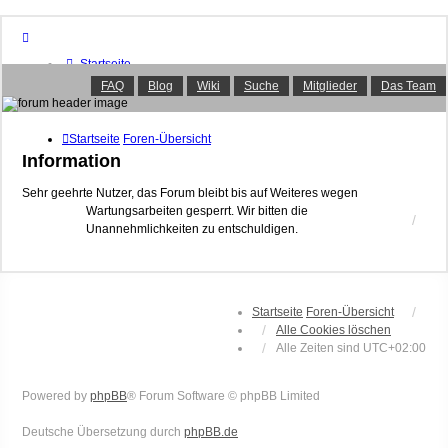
Startseite
Foren-Übersicht
FAQ
Blog
Wiki
Suche
Mitglieder
Das Team
FAQ
Suche
Unbeantwortete Themen
Startseite
Foren-Übersicht
Aktive Themen
Information
Mitglieder
Das Team
Sehr geehrte Nutzer, das Forum bleibt bis auf Weiteres wegen
Wartungsarbeiten gesperrt. Wir bitten die
Anmelden
Unannehmlichkeiten zu entschuldigen.
Startseite
Foren-Übersicht
Alle Cookies löschen
Alle Zeiten sind
UTC+02:00
Powered by
phpBB
® Forum Software © phpBB Limited
Deutsche Übersetzung durch
phpBB.de