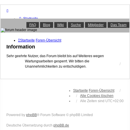
Startseite
Foren-Übersicht
FAQ
Blog
Wiki
Suche
Mitglieder
Das Team
FAQ
Suche
Unbeantwortete Themen
Startseite
Foren-Übersicht
Aktive Themen
Information
Mitglieder
Das Team
Sehr geehrte Nutzer, das Forum bleibt bis auf Weiteres wegen
Wartungsarbeiten gesperrt. Wir bitten die
Anmelden
Unannehmlichkeiten zu entschuldigen.
Startseite
Foren-Übersicht
Alle Cookies löschen
Alle Zeiten sind
UTC+02:00
Powered by
phpBB
® Forum Software © phpBB Limited
Deutsche Übersetzung durch
phpBB.de