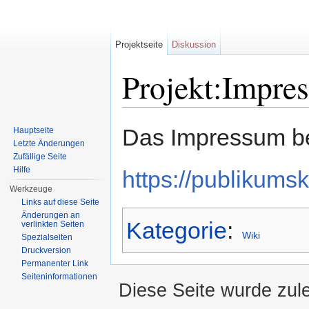
Projektseite
Diskussion
Projekt:Impre
Wechseln zu:
Navigation
,
Suche
Das Impressum bef
Hauptseite
Letzte Änderungen
Zufällige Seite
Hilfe
https://publikums
Werkzeuge
Links auf diese Seite
Änderungen an
Kategorie
:
verlinkten Seiten
Wiki
Spezialseiten
Druckversion
Permanenter Link
Seiten­informationen
Diese Seite wurde zul