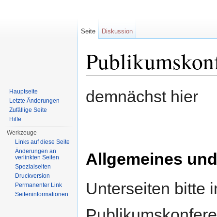
Seite
Diskussion
Publikumskonf
Wechseln zu:
Navigation
,
Suche
demnächst hier
Hauptseite
Letzte Änderungen
Zufällige Seite
Hilfe
Werkzeuge
Links auf diese Seite
Änderungen an
Allgemeines und
verlinkten Seiten
Spezialseiten
Druckversion
Unterseiten bitt
Permanenter Link
Seiten­informationen
Publikumskonfere