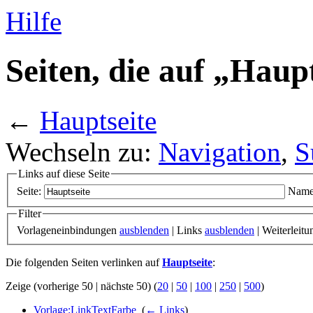
Hilfe
Seiten, die auf „Haup
←
Hauptseite
Wechseln zu:
Navigation
,
S
Links auf diese Seite
Seite:
Name
Filter
Vorlageneinbindungen
ausblenden
| Links
ausblenden
| Weiterleit
Die folgenden Seiten verlinken auf
Hauptseite
:
Zeige (vorherige 50 | nächste 50) (
20
|
50
|
100
|
250
|
500
)
Vorlage:LinkTextFarbe
‎
(
← Links
)