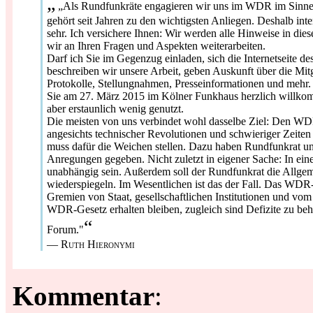
„
„Als Rundfunkräte engagieren wir uns im WDR im Sinne de
gehört seit Jahren zu den wichtigsten Anliegen. Deshalb in
sehr. Ich versichere Ihnen: Wir werden alle Hinweise in die
wir an Ihren Fragen und Aspekten weiterarbeiten.
Darf ich Sie im Gegenzug einladen, sich die Internetseit
beschreiben wir unsere Arbeit, geben Auskunft über die Mit
Protokolle, Stellungnahmen, Presseinformationen und mehr. O
Sie am 27. März 2015 im Kölner Funkhaus herzlich willkom
aber erstaunlich wenig genutzt.
Die meisten von uns verbindet wohl dasselbe Ziel: Den WDR 
angesichts technischer Revolutionen und schwieriger Zeite
muss dafür die Weichen stellen. Dazu haben Rundfunkrat
Anregungen gegeben. Nicht zuletzt in eigener Sache: In e
unabhängig sein. Außerdem soll der Rundfunkrat die Allgeme
wiederspiegeln. Im Wesentlichen ist das der Fall. Das WDR-G
Gremien von Staat, gesellschaftlichen Institutionen und vom
WDR-Gesetz erhalten bleiben, zugleich sind Defizite zu behe
“
Forum."
—
Ruth Hieronymi
Kommentar
: