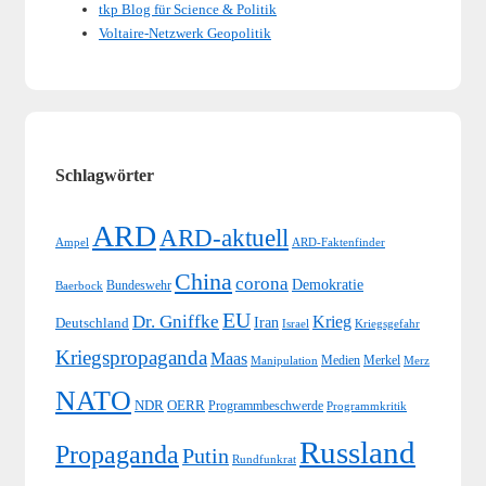
tkp Blog für Science & Politik
Voltaire-Netzwerk Geopolitik
Schlagwörter
ARD
ARD-aktuell
Ampel
ARD-Faktenfinder
China
corona
Demokratie
Bundeswehr
Baerbock
EU
Dr. Gniffke
Krieg
Iran
Deutschland
Israel
Kriegsgefahr
Kriegspropaganda
Maas
Medien
Merkel
Merz
Manipulation
NATO
NDR
OERR
Programmbeschwerde
Programmkritik
Russland
Propaganda
Putin
Rundfunkrat