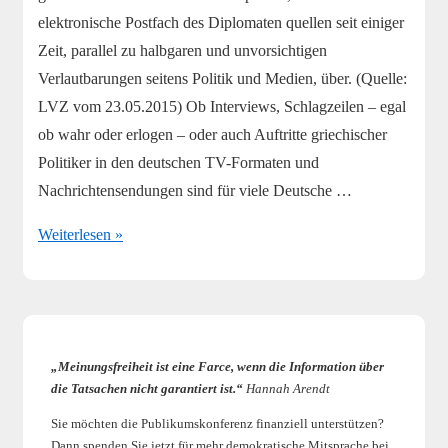
elektronische Postfach des Diplomaten quellen seit einiger
Zeit, parallel zu halbgaren und unvorsichtigen
Verlautbarungen seitens Politik und Medien, über. (Quelle:
LVZ vom 23.05.2015) Ob Interviews, Schlagzeilen – egal
ob wahr oder erlogen – oder auch Auftritte griechischer
Politiker in den deutschen TV-Formaten und
Nachrichtensendungen sind für viele Deutsche …
Mediale
Weiterlesen »
Volksverhetzung
„Meinungsfreiheit ist eine Farce, wenn die Information über
die Tatsachen nicht garantiert ist.“
Hannah Arendt
Sie möchten die Publikumskonferenz finanziell unterstützen?
Dann spenden Sie jetzt für mehr demokratische Mitsprache bei