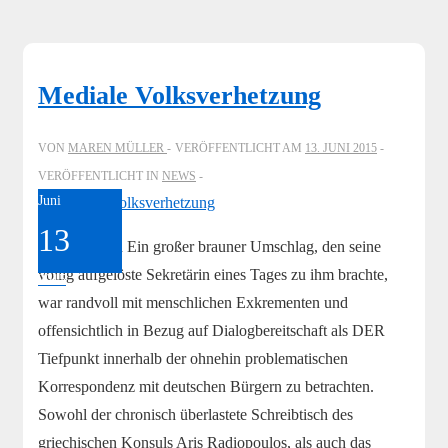
Mediale Volksverhetzung
VON
MAREN MÜLLER
VERÖFFENTLICHT AM
13. JUNI 2015
VERÖFFENTLICHT IN
NEWS
Juni
13
Griechenland Ein großer brauner Umschlag, den seine
völlig aufgelöste Sekretärin eines Tages zu ihm brachte,
2015
war randvoll mit menschlichen Exkrementen und
offensichtlich in Bezug auf Dialogbereitschaft als DER
Tiefpunkt innerhalb der ohnehin problematischen
Korrespondenz mit deutschen Bürgern zu betrachten.
Sowohl der chronisch überlastete Schreibtisch des
griechischen Konsuls Aris Radiopoulos, als auch das