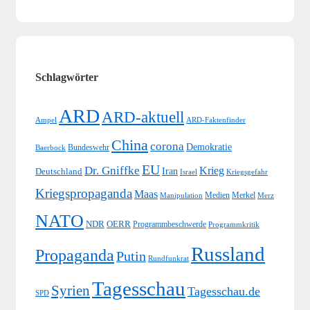
Schlagwörter
ARD
ARD-aktuell
Ampel
ARD-Faktenfinder
China
corona
Demokratie
Bundeswehr
Baerbock
EU
Dr. Gniffke
Krieg
Iran
Deutschland
Israel
Kriegsgefahr
Kriegspropaganda
Maas
Medien
Merkel
Merz
Manipulation
NATO
NDR
OERR
Programmbeschwerde
Programmkritik
Russland
Propaganda
Putin
Rundfunkrat
Tagesschau
Syrien
Tagesschau.de
SPD