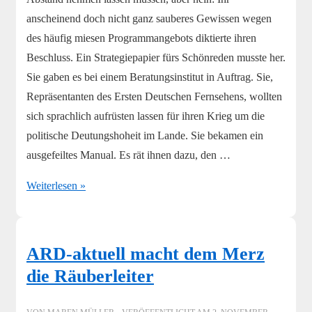
anscheinend doch nicht ganz sauberes Gewissen wegen
des häufig miesen Programmangebots diktierte ihren
Beschluss. Ein Strategiepapier fürs Schönreden musste her.
Sie gaben es bei einem Beratungsinstitut in Auftrag. Sie,
Repräsentanten des Ersten Deutschen Fernsehens, wollten
sich sprachlich aufrüsten lassen für ihren Krieg um die
politische Deutungshoheit im Lande. Sie bekamen ein
ausgefeiltes Manual. Es rät ihnen dazu, den …
Das
Weiterlesen »
ARD-
Manual
–
ARD-aktuell macht dem Merz
Wie
die Räuberleiter
man
die