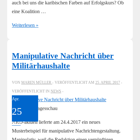
auch bei uns die karibischen Farben auf Erfolgskurs? Ob
eine Koalition …
Sitzfleisch-
Weiterlesen »
Journalismus
–
Die
Manipulative Nachricht über
Tagesschau
Militärhaushalte
dient
den
VON
MAREN MÜLLER
VERÖFFENTLICHT AM
25. APRIL 2017
Mächtigen
VERÖFFENTLICHT IN
NEWS
als
Apr.
Propaganda-
25
Screenshot Tagesschau
Instrument
ARD-aktuell lieferte am 24.4.2017 ein neues
2017
Musterbeispiel für manipulative Nachrichtengestaltung.
Manipulativ, weil die Redaktion einen vernünftigen