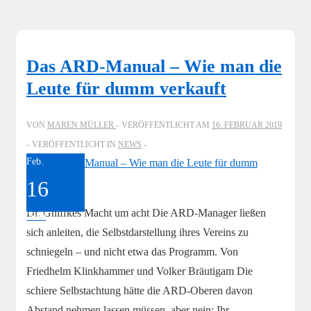
Das ARD-Manual – Wie man die
Leute für dumm verkauft
VON
MAREN MÜLLER
VERÖFFENTLICHT AM
16. FEBRUAR 2019
VERÖFFENTLICHT IN
NEWS
Feb.
16
Dr. Gniffkes Macht um acht Die ARD-Manager ließen
2019
sich anleiten, die Selbstdarstellung ihres Vereins zu
schniegeln – und nicht etwa das Programm. Von
Friedhelm Klinkhammer und Volker Bräutigam Die
schiere Selbstachtung hätte die ARD-Oberen davon
Abstand nehmen lassen müssen, aber nein: Ihr