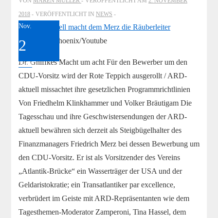
VON
MAREN MÜLLER
VERÖFFENTLICHT AM
2. NOVEMBER
Leute
2018
VERÖFFENTLICHT IN
NEWS
für
Nov.
dumm
2
Screenshot Phoenix/Youtube
verkauft
Dr. Gniffkes Macht um acht Für den Bewerber um den
2018
CDU-Vorsitz wird der Rote Teppich ausgerollt / ARD-
aktuell missachtet ihre gesetzlichen Programmrichtlinien
Von Friedhelm Klinkhammer und Volker Bräutigam Die
Tagesschau und ihre Geschwistersendungen der ARD-
aktuell bewähren sich derzeit als Steigbügelhalter des
Finanzmanagers Friedrich Merz bei dessen Bewerbung um
den CDU-Vorsitz. Er ist als Vorsitzender des Vereins
„Atlantik-Brücke“ ein Wasserträger der USA und der
Geldaristokratie; ein Transatlantiker par excellence,
verbrüdert im Geiste mit ARD-Repräsentanten wie dem
Tagesthemen-Moderator Zamperoni, Tina Hassel, dem