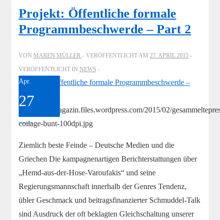
Militärhaushalte
Projekt: Öffentliche formale
Programmbeschwerde – Part 2
VON
MAREN MÜLLER
VERÖFFENTLICHT AM
27. APRIL 2015
VERÖFFENTLICHT IN
NEWS
Apr.
27
https://akinmagazin.files.wordpress.com/2015/02/gesammeltepre
2015
collage-bunt-100dpi.jpg
Ziemlich beste Feinde – Deutsche Medien und die
Griechen Die kampagnenartigen Berichterstattungen über
„Hemd-aus-der-Hose-Varoufakis“ und seine
Regierungsmannschaft innerhalb der Genres Tendenz,
übler Geschmack und beitragsfinanzierter Schmuddel-Talk
sind Ausdruck der oft beklagten Gleichschaltung unserer