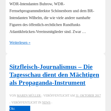
WDR-Intendanten Buhrow, WDR-
Fernsehprogrammdirektor Schönenborn und dem BR-
Intendanten Wilhelm, die wie viele andere namhafte
Figuren des öffentlich-rechtlichen Rundfunks
Atlantikbrücken-Vereinsmitglieder sind. Zwar …
ARD-
Weiterlesen »
aktuell
macht
dem
Sitzfleisch-Journalismus – Die
Merz
Tagesschau dient den Mächtigen
die
als Propaganda-Instrument
Räuberleiter
VON
MAREN MÜLLER
VERÖFFENTLICHT AM
31. OKTOBER 2017
VERÖFFENTLICHT IN
NEWS
Okt.