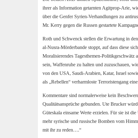
ihrer als Information getarnten Agitprop-Arie, w
über die Genfer Syrien-Verhandlungen zu antiru
Mr. Kerry gegen die Russen gestartete Kampagne 
Roth und Schwenck stellen die Erwartung in de
al-Nusra-Mörderbande stoppt, auf dass diese sich
Moralisierendes Tagesthemen-Politikgeschwätz 
sein, Waffenruhe zu halten und zuzuschauen, wie
von den USA, Saudi-Arabien, Katar, Israel sowie
als „Rebellen“ verharmloste Terroristengang e
Kommentare sind normalerweise kein Beschwerdeg
Qualitätsansprüche gebunden. Ute Brucker würd
Güteskala einsame Werte erzielen. Für sie ist 
mehr syrische und russische Bomben vom Himmel f
mit ihr zu reden….“