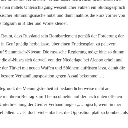
ie man mittels Unterschlagung wesentlicher Fakten ein Studiogespräch
ssischer Stimmungsmache nutzt und damit nahtlos die kurz vorher von
folgsam in Bilder und Worte kleidet.
n Raum, dass Russland sein Bombardement gemäß der Forderung der
 in Genf gnädig herbeilasse, über einen Friedensplan zu palavern.
auf Stammtisch-Niveau: Die russische Regierung möge bitte so dumm
 die al-Nusra sich derweil von der Niederlage bei Aleppo erholt und
 der Türkei mit neuen Waffen und Söldnern aufrüsten lässt, damit die
ine bessere Verhandlungsposition gegen Assad bekomme ….
rund, die Meinungsfreiheit ist bedauerlicherweise nicht an
e mit ihrem Beitrag zum Thema ohnehin auf der nach unten offenen
die Unterbrechung der Genfer Verhandlungen „…logisch, wenn immer
allen. … Ist doch viel einfacher, die Opposition platt zu bomben, als