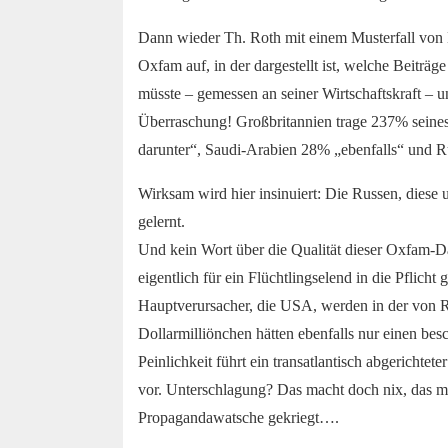
Dann wieder Th. Roth mit einem Musterfall von D
Oxfam auf, in der dargestellt ist, welche Beiträ
müsste – gemessen an seiner Wirtschaftskraft – u
Überraschung! Großbritannien trage 237% seines
darunter“, Saudi-Arabien 28% „ebenfalls“ und Ru
Wirksam wird hier insinuiert: Die Russen, dies
gelernt.
Und kein Wort über die Qualität dieser Oxfam-D
eigentlich für ein Flüchtlingselend in die Pflich
Hauptverursacher, die USA, werden in der von Rot
Dollarmilliönchen hätten ebenfalls nur einen bes
Peinlichkeit führt ein transatlantisch abgerichte
vor. Unterschlagung? Das macht doch nix, das me
Propagandawatsche gekriegt….