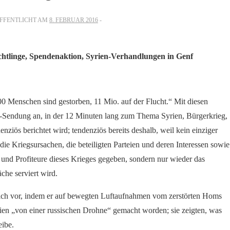
FFENTLICHT AM
8. FEBRUAR 2016
üchtlinge, Spendenaktion, Syrien-Verhandlungen in Genf
000 Menschen sind gestorben, 11 Mio. auf der Flucht.“ Mit diesen
-Sendung an, in der 12 Minuten lang zum Thema Syrien, Bürgerkrieg,
ziös berichtet wird; tendenziös bereits deshalb, weil kein einziger
die Kriegsursachen, die beteiligten Parteien und deren Interessen sowie
 und Profiteure dieses Krieges gegeben, sondern nur wieder das
che serviert wird.
tlich vor, indem er auf bewegten Luftaufnahmen vom zerstörten Homs
ien „von einer russischen Drohne“ gemacht worden; sie zeigten, was
eibe.