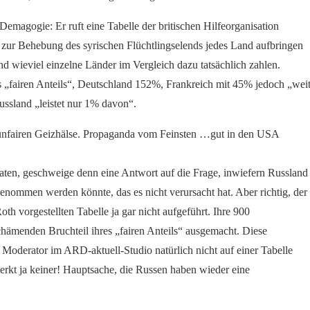
emagogie: Er ruft eine Tabelle der britischen Hilfeorganisation
ge zur Behebung des syrischen Flüchtlingselends jedes Land aufbringen
nd wieviel einzelne Länder im Vergleich dazu tatsächlich zahlen.
 „fairen Anteils“, Deutschland 152%, Frankreich mit 45% jedoch „wei
ssland „leistet nur 1% davon“.
e unfairen Geizhälse. Propaganda vom Feinsten …gut in den USA
aten, geschweige denn eine Antwort auf die Frage, inwiefern Russland
t genommen werden könnte, das es nicht verursacht hat. Aber richtig, der
h vorgestellten Tabelle ja gar nicht aufgeführt. Ihre 900
chämenden Bruchteil ihres „fairen Anteils“ ausgemacht. Diese
ter Moderator im ARD-aktuell-Studio natürlich nicht auf einer Tabelle
rkt ja keiner! Hauptsache, die Russen haben wieder eine