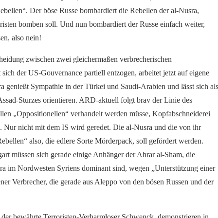
Rebellen“. Der böse Russe bombardiert die Rebellen der al-Nusra,
oristen bomben soll. Und nun bombardiert der Russe einfach weiter,
en, also nein!
eidung zwischen zwei gleichermaßen verbrecherischen
sich der US-Gouvernance partiell entzogen, arbeitet jetzt auf eigene
a genießt Sympathie in der Türkei und Saudi-Arabien und lässt sich al
 Assad-Sturzes orientieren. ARD-aktuell folgt brav der Linie des
allen „Oppositionellen“ verhandelt werden müsse, Kopfabschneiderei
n“. Nur nicht mit dem IS wird geredet. Die al-Nusra und die von ihr
ebellen“ also, die edlere Sorte Mörderpack, soll gefördert werden.
art müssen sich gerade einige Anhänger der Ahrar al-Sham, die
a im Nordwesten Syriens dominant sind, wegen „Unterstützung einer
jener Verbrecher, die gerade aus Aleppo von den bösen Russen und der
 der bewährte Terroristen-Verharmloser Schwenck, demonstrieren in