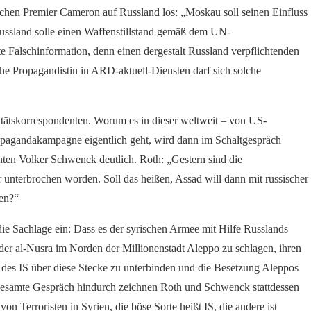
schen Premier Cameron auf Russland los: „Moskau soll seinen Einfluss
ussland solle einen Waffenstillstand gemäß dem UN-
te Falschinformation, denn einen dergestalt Russland verpflichtenden
he Propagandistin in ARD-aktuell-Diensten darf sich solche
alitätskorrespondenten. Worum es in dieser weltweit – von US-
opagandakampagne eigentlich geht, wird dann im Schaltgespräch
en Volker Schwenck deutlich. Roth: „Gestern sind die
unterbrochen worden. Soll das heißen, Assad will dann mit russischer
fen?“
die Sachlage ein: Dass es der syrischen Armee mit Hilfe Russlands
 der al-Nusra im Norden der Millionenstadt Aleppo zu schlagen, ihren
 des IS über diese Stecke zu unterbinden und die Besetzung Aleppos
 gesamte Gespräch hindurch zeichnen Roth und Schwenck stattdessen
on Terroristen in Syrien, die böse Sorte heißt IS, die andere ist