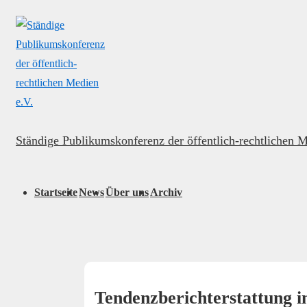
↓
Secondary
Zum
Navigation
Inhalt
Ständige Publikumskonferenz der öffentlich-rechtlichen M
Hauptnavigation
Startseite
News
Über uns
Archiv
Tendenzberichterstattung 