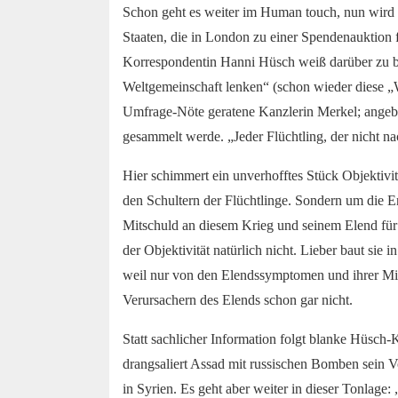
Schon geht es weiter im Human touch, nun wird a
Staaten, die in London zu einer Spendenauktio
Korrespondentin Hanni Hüsch weiß darüber zu be
Weltgemeinschaft lenken“ (schon wieder diese „We
Umfrage-Nöte geratene Kanzlerin Merkel; angebli
gesammelt werde. „Jeder Flüchtling, der nicht 
Hier schimmert ein unverhofftes Stück Objektivi
den Schultern der Flüchtlinge. Sondern um die Ent
Mitschuld an diesem Krieg und seinem Elend für 
der Objektivität natürlich nicht. Lieber baut sie 
weil nur von den Elendssymptomen und ihrer Mil
Verursachern des Elends schon gar nicht.
Statt sachlicher Information folgt blanke Hüsch
drangsaliert Assad mit russischen Bomben sein V
in Syrien. Es geht aber weiter in dieser Tonlage