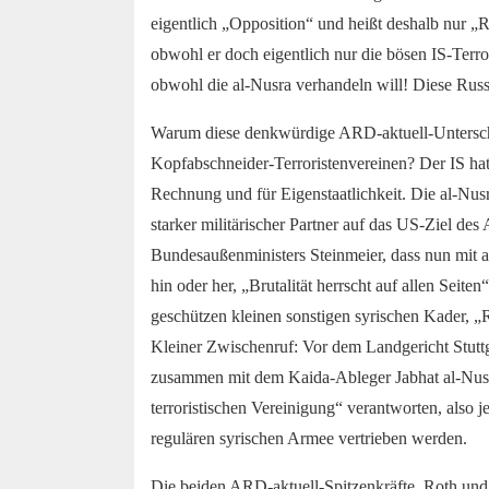
eigentlich „Opposition“ und heißt deshalb nur „
obwohl er doch eigentlich nur die bösen IS-Terr
obwohl die al-Nusra verhandeln will! Diese Russ
Warum diese denkwürdige ARD-aktuell-Untersch
Kopfabschneider-Terroristenvereinen? Der IS hat 
Rechnung und für Eigenstaatlichkeit. Die al-Nusr
starker militärischer Partner auf das US-Ziel des
Bundesaußenministers Steinmeier, dass nun mit 
hin oder her, „Brutalität herrscht auf allen Seite
geschützen kleinen sonstigen syrischen Kader, „R
Kleiner Zwischenruf: Vor dem Landgericht Stuttg
zusammen mit dem Kaida-Ableger Jabhat al-Nusr
terroristischen Vereinigung“ verantworten, also 
regulären syrischen Armee vertrieben werden.
Die beiden ARD-aktuell-Spitzenkräfte, Roth und