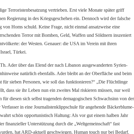
e Terroristenbesatzung vertrieben. Erst viele Monate später griff
chen Regierung in des Kriegsgeschehen ein. Dennoch wird der falsche
ng von Homs schuld. Keine Frage, nicht einmal ansatzweise eine
herrschenden Terror mit Bomben, Geld, Waffen und Söldnern inszeniert
ntvölkerte: der Westen. Genauer: die USA im Verein mit ihren
srael, Türkei.
 Th. Ader über das Elend der nach Libanon ausgewanderten Syrien-
nhinweise natürlich ebenfalls. Ader bleibt an der Oberfläche und beim
ür sieben Personen, wie soll das funktionieren?“ „Die Flüchtlinge
llt, dass sie ihr Leben nun ein zweites Mal riskieren müssen, nur weil
ein für diesen sich selbst tragenden demagogischen Schwachsinn von der
 Verfasser in eine Journalistenklippschule für angehende Bäckerblume-
ahrt schön opportunistisch Haltung: Als vor gut einem halben Jahr
r finanzieller Unterstützung durch die „Weltgemeinschaft“ fast
 wurden, hat ARD-aktuell geschwiegen. Human touch nur bei Bedarf.