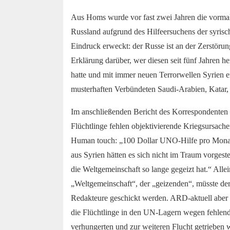
Aus Homs wurde vor fast zwei Jahren die vormalig
Russland aufgrund des Hilfeersuchens der syris
Eindruck erweckt: der Russe ist an der Zerstöru
Erklärung darüber, wer diesen seit fünf Jahren 
hatte und mit immer neuen Terrorwellen Syrien e
musterhaften Verbündeten Saudi-Arabien, Katar, I
Im anschließenden Bericht des Korrespondenten
Flüchtlinge fehlen objektivierende Kriegsursache
Human touch: „100 Dollar UNO-Hilfe pro Monat f
aus Syrien hätten es sich nicht im Traum vorgeste
die Weltgemeinschaft so lange gegeizt hat.“ All
„Weltgemeinschaft“, der „geizenden“, müsste der
Redakteure geschickt werden. ARD-aktuell aber w
die Flüchtlinge in den UN-Lagern wegen fehlende
verhungerten und zur weiteren Flucht getrieben