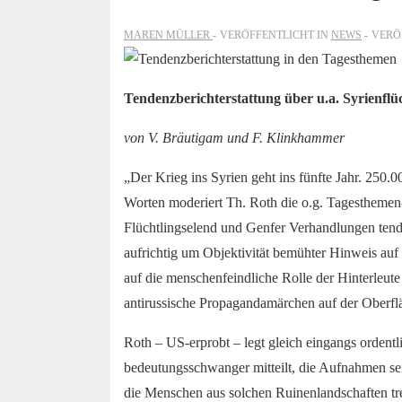
MAREN MÜLLER
VERÖFFENTLICHT IN
NEWS
VERÖ
Tendenzberichterstattung über u.a. Syrienfl
von V. Bräutigam und F. Klinkhammer
„Der Krieg ins Syrien geht ins fünfte Jahr. 250.
Worten moderiert Th. Roth die o.g. Tagesthemen
Flüchtlingselend und Genfer Verhandlungen tenden
aufrichtig um Objektivität bemühter Hinweis auf 
auf die menschenfeindliche Rolle der Hinterleute
antirussische Propagandamärchen auf der Oberflä
Roth – US-erprobt – legt gleich eingangs orden
bedeutungsschwanger mitteilt, die Aufnahmen se
die Menschen aus solchen Ruinenlandschaften tr