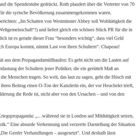
uf die Spendentube gedrückt. Roth plaudert über die Vertreter von 70
n für die syrische Bevölkerung zusammengekommen waren.
richten: „Im Schatten von Westminster Abbey soll Wohltätigkeit die
ltgemeinschaft“!) und liefert gleich ein schönes Stück PR für die in
ch ist es gerade dieser Frau “besonders wichtig“, dass viel Geld
nach Europa kommt, nimmt Last von ihren Schultern“. Chapeau!
tät aus dem Propagandamüllhaufen: Es geht nicht um die Lasten auf
lastung der Schultern jener Politiker, die ein gerüttelt Maß an
die Menschen tragen. So weit, das laut zu sagen, geht die Hüsch mit
in ihren Beitrag einen O-Ton der Kanzlerin ein, der vor Heuchelei trieft,
derung die Rede ist, nicht aber von den Ursachen – und von den
-Kriegspropaganda: „…während sie in London auf Mildtätigkeit setzen,
olk.“ Eine absurde Verkennung und verzerrte Darstellung der Situation
: „Die Genfer Verhandlungen – ausgesetzt“. Und deshalb lässt