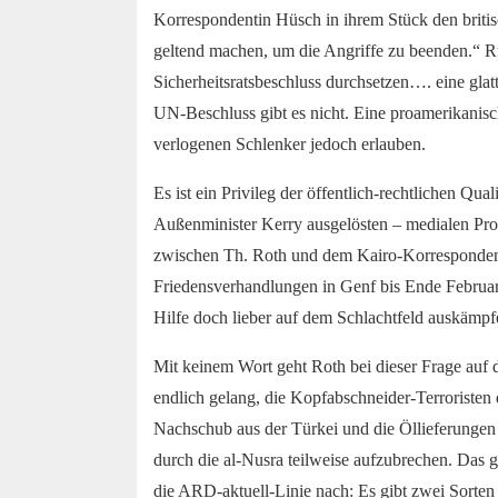
Korrespondentin Hüsch in ihrem Stück den briti
geltend machen, um die Angriffe zu beenden.“ R
Sicherheitsratsbeschluss durchsetzen…. eine glat
UN-Beschluss gibt es nicht. Eine proamerikanisc
verlogenen Schlenker jedoch erlauben.
Es ist ein Privileg der öffentlich-rechtlichen Qu
Außenminister Kerry ausgelösten – medialen Pr
zwischen Th. Roth und dem Kairo-Korrespondent
Friedensverhandlungen in Genf bis Ende Februar 
Hilfe doch lieber auf dem Schlachtfeld auskämp
Mit keinem Wort geht Roth bei dieser Frage auf 
endlich gelang, die Kopfabschneider-Terroristen
Nachschub aus der Türkei und die Öllieferungen
durch die al-Nusra teilweise aufzubrechen. Das
die ARD-aktuell-Linie nach: Es gibt zwei Sorten v