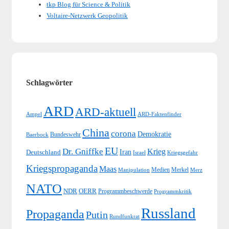
tkp Blog für Science & Politik
Voltaire-Netzwerk Geopolitik
Schlagwörter
ARD
ARD-aktuell
Ampel
ARD-Faktenfinder
China
corona
Demokratie
Bundeswehr
Baerbock
EU
Dr. Gniffke
Krieg
Iran
Deutschland
Israel
Kriegsgefahr
Kriegspropaganda
Maas
Medien
Merkel
Merz
Manipulation
NATO
NDR
OERR
Programmbeschwerde
Programmkritik
Russland
Propaganda
Putin
Rundfunkrat