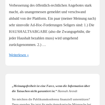
Verbesserung des öffentlich-rechtlichen Angebotes stark
macht, als unangemessen gemeldet und verschwand
alsbald von der Plattform. Ein paar (meiner Meinung nach)
sehr sinnvolle Ad-Hoc-Forderungen Seligers sind: 1.) Die
HAUSHALTSABGABE (also die Zwangsgebühr, die
jeder Haushalt bezahlen muss) wird umgehend
zurückgenommen. 2.) …
Valium
Weiterlesen »
fürs
Volk
„Meinungsfreiheit ist eine Farce, wenn die Information über
die Tatsachen nicht garantiert ist.“
Hannah Arendt
Sie möchten die Publikumskonferenz finanziell unterstützen?
Dann spenden Sie jetzt für mehr demokratische Mitsprache bei