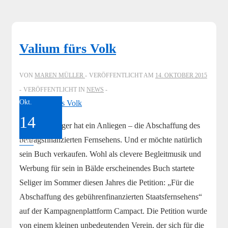
Valium fürs Volk
VON
MAREN MÜLLER
VERÖFFENTLICHT AM
14. OKTOBER 2015
VERÖFFENTLICHT IN
NEWS
Okt.
14
Berthold Seliger hat ein Anliegen – die Abschaffung des
beitragsfinanzierten Fernsehens. Und er möchte natürlich
2015
sein Buch verkaufen. Wohl als clevere Begleitmusik und
Werbung für sein in Bälde erscheinendes Buch startete
Seliger im Sommer diesen Jahres die Petition: „Für die
Abschaffung des gebührenfinanzierten Staatsfernsehens“
auf der Kampagnenplattform Campact. Die Petition wurde
von einem kleinen unbedeutenden Verein, der sich für die