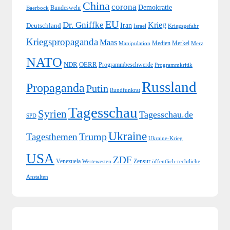
China
corona
Demokratie
Bundeswehr
Baerbock
EU
Dr. Gniffke
Krieg
Iran
Deutschland
Israel
Kriegsgefahr
Kriegspropaganda
Maas
Medien
Merkel
Merz
Manipulation
NATO
NDR
OERR
Programmbeschwerde
Programmkritik
Russland
Propaganda
Putin
Rundfunkrat
Tagesschau
Syrien
Tagesschau.de
SPD
Ukraine
Trump
Tagesthemen
Ukraine-Krieg
USA
ZDF
Venezuela
Zensur
Wertewesten
öffentlich-rechtliche
Anstalten