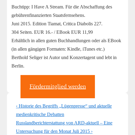
Buchtipp: I Have A Stream. Für die Abschaffung des
gebührenfinanzierten Staatsfernsehens.
Juni 2015. Edition Tiamat, Critica Diabolis 227.
304 Seiten. EUR 16.- / EBook EUR 11,99
Erhältlich in allen guten Buchhandlungen oder als EBook
(in allen gängigen Formaten: Kindle, iTunes etc.)
Berthold Seliger ist Autor und Konzertagent und lebt in
Berlin.
Fördermitglied werden
Beitragsnavigation
Previous
‹ Historie des Begriffs „Lügenpresse“ und aktuelle
Post
medienkritische Debatten
is
Next
Russlandberichterstattung von ARD-aktuell – Eine
Post
Untersuchung für den Monat Juli 2015 ›