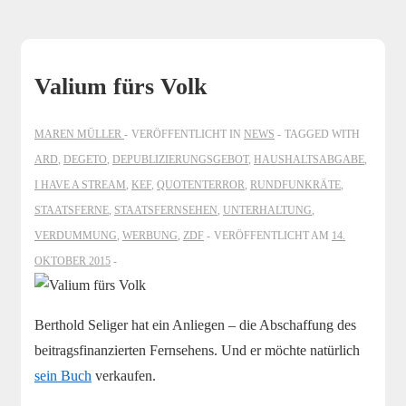
Valium fürs Volk
MAREN MÜLLER
VERÖFFENTLICHT IN
NEWS
TAGGED WITH
ARD
,
DEGETO
,
DEPUBLIZIERUNGSGEBOT
,
HAUSHALTSABGABE
,
I HAVE A STREAM
,
KEF
,
QUOTENTERROR
,
RUNDFUNKRÄTE
,
STAATSFERNE
,
STAATSFERNSEHEN
,
UNTERHALTUNG
,
VERDUMMUNG
,
WERBUNG
,
ZDF
VERÖFFENTLICHT AM
14.
OKTOBER 2015
Berthold Seliger hat ein Anliegen – die Abschaffung des
beitragsfinanzierten Fernsehens. Und er möchte natürlich
sein Buch
verkaufen.