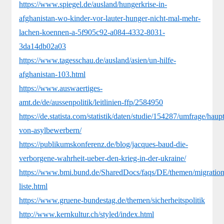
https://www.spiegel.de/ausland/hungerkrise-in-
afghanistan-wo-kinder-vor-lauter-hunger-nicht-mal-mehr-
lachen-koennen-a-5f905c92-a084-4332-8031-
3da14db02a03
https://www.tagesschau.de/ausland/asien/un-hilfe-
afghanistan-103.html
https://www.auswaertiges-
amt.de/de/aussenpolitik/leitlinien-ffp/2584950
https://de.statista.com/statistik/daten/studie/154287/umfrage/haup
von-asylbewerbern/
https://publikumskonferenz.de/blog/jacques-baud-die-
verborgene-wahrheit-ueber-den-krieg-in-der-ukraine/
https://www.bmi.bund.de/SharedDocs/faqs/DE/themen/migration/a
liste.html
https://www.gruene-bundestag.de/themen/sicherheitspolitik
http://www.kernkultur.ch/styled/index.html