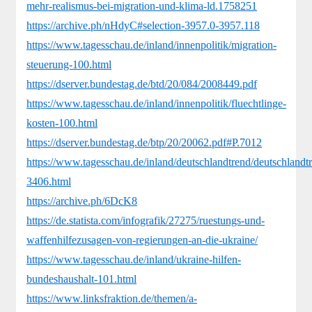
mehr-realismus-bei-migration-und-klima-ld.1758251
https://archive.ph/nHdyC#selection-3957.0-3957.118
https://www.tagesschau.de/inland/innenpolitik/migration-
steuerung-100.html
https://dserver.bundestag.de/btd/20/084/2008449.pdf
https://www.tagesschau.de/inland/innenpolitik/fluechtlinge-
kosten-100.html
https://dserver.bundestag.de/btp/20/20062.pdf#P.7012
https://www.tagesschau.de/inland/deutschlandtrend/deutschlandt
3406.html
https://archive.ph/6DcK8
https://de.statista.com/infografik/27275/ruestungs-und-
waffenhilfezusagen-von-regierungen-an-die-ukraine/
https://www.tagesschau.de/inland/ukraine-hilfen-
bundeshaushalt-101.html
https://www.linksfraktion.de/themen/a-