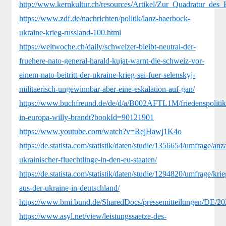
http://www.kernkultur.ch/resources/Artikel/Zur_Quadratur_des_
https://www.zdf.de/nachrichten/politik/lanz-baerbock-
ukraine-krieg-russland-100.html
https://weltwoche.ch/daily/schweizer-bleibt-neutral-der-
fruehere-nato-general-harald-kujat-warnt-die-schweiz-vor-
einem-nato-beitritt-der-ukraine-krieg-sei-fuer-selenskyj-
militaerisch-ungewinnbar-aber-eine-eskalation-auf-gan/
https://www.buchfreund.de/de/d/a/B002AFTL1M/friedenspolitik
in-europa-willy-brandt?bookId=90121901
https://www.youtube.com/watch?v=RejHawj1K4o
https://de.statista.com/statistik/daten/studie/1356654/umfrage/anz
ukrainischer-fluechtlinge-in-den-eu-staaten/
https://de.statista.com/statistik/daten/studie/1294820/umfrage/krie
aus-der-ukraine-in-deutschland/
https://www.bmi.bund.de/SharedDocs/pressemitteilungen/DE/20
https://www.asyl.net/view/leistungssaetze-des-