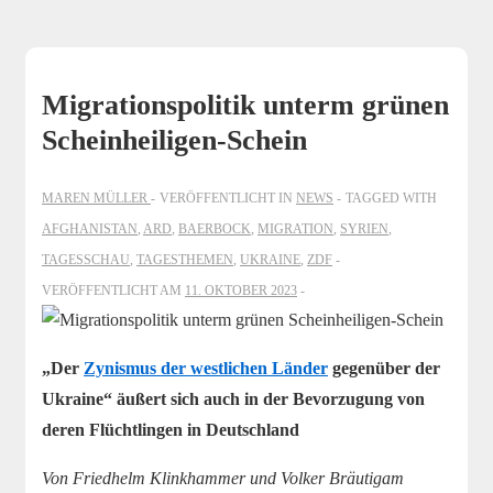
Migrationspolitik unterm grünen
Scheinheiligen-Schein
MAREN MÜLLER
VERÖFFENTLICHT IN
NEWS
TAGGED WITH
AFGHANISTAN
,
ARD
,
BAERBOCK
,
MIGRATION
,
SYRIEN
,
TAGESSCHAU
,
TAGESTHEMEN
,
UKRAINE
,
ZDF
VERÖFFENTLICHT AM
11. OKTOBER 2023
„Der
Zynismus der westlichen Länder
gegenüber der
Ukraine“
äußert sich auch in der Bevorzugung von
deren Flüchtlingen in Deutschland
Von Friedhelm Klinkhammer und Volker Bräutigam