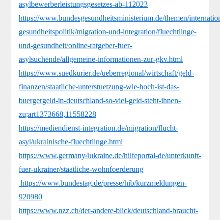
asylbewerberleistungsgesetzes-ab-112023
https://www.bundesgesundheitsministerium.de/themen/internatio
gesundheitspolitik/migration-und-integration/fluechtlinge-
und-gesundheit/online-ratgeber-fuer-
asylsuchende/allgemeine-informationen-zur-gkv.html
https://www.suedkurier.de/ueberregional/wirtschaft/geld-
finanzen/staatliche-unterstuetzung-wie-hoch-ist-das-
buergergeld-in-deutschland-so-viel-geld-steht-ihnen-
zu;art1373668,11558228
https://mediendienst-integration.de/migration/flucht-
asyl/ukrainische-fluechtlinge.html
https://www.germany4ukraine.de/hilfeportal-de/unterkunft-
fuer-ukrainer/staatliche-wohnfoerderung
https://www.bundestag.de/presse/hib/kurzmeldungen-
920980
https://www.nzz.ch/der-andere-blick/deutschland-braucht-