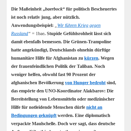
Die Maßeinheit „
baerbock
“ für politisch Bescheuertes
ist noch relativ jung, aber nützlich.
Anwendungsbeispiel:
„
Wir führen Krieg gegen
Russland
“
= 1bae
. Stupide Gefühlsrohheit lässt sich
damit ebenfalls bemessen. Die Grünen-Trampoline
hatte angekündigt, Deutschlands ohnehin dürftige
humanitäre Hilfe für Afghanistan zu
kürzen
. Wegen
der frauenfeindlichen Politik der Taliban. Noch
weniger helfen, obwohl fast 90 Prozent der
afghanischen Bevölkerung
von Hunger bedroht
sind,
das empörte den UNO-Koordinator Alakbarov: Die
Bereitstellung von Lebensmitteln oder medizinischer
Hilfe für notleidende Menschen dürfe
nicht an
Bedingungen geknüpft
werden.
Eine diplomatisch
verpackte Maulschelle. Doch wer sagt, dass deutsche