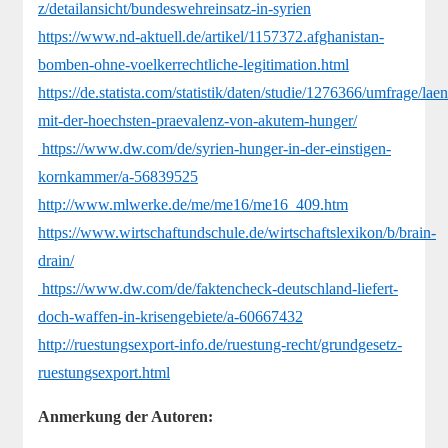
z/detailansicht/bundeswehreinsatz-in-syrien
https://www.nd-aktuell.de/artikel/1157372.afghanistan-
bomben-ohne-voelkerrechtliche-legitimation.html
https://de.statista.com/statistik/daten/studie/1276366/umfrage/lae
mit-der-hoechsten-praevalenz-von-akutem-hunger/
https://www.dw.com/de/syrien-hunger-in-der-einstigen-
kornkammer/a-56839525
http://www.mlwerke.de/me/me16/me16_409.htm
https://www.wirtschaftundschule.de/wirtschaftslexikon/b/brain-
drain/
https://www.dw.com/de/faktencheck-deutschland-liefert-
doch-waffen-in-krisengebiete/a-60667432
http://ruestungsexport-info.de/ruestung-recht/grundgesetz-
ruestungsexport.html
Anmerkung der Autoren: