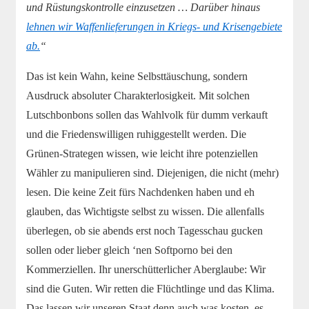
und Rüstungskontrolle einzusetzen … Darüber hinaus
lehnen wir Waffenlieferungen in Kriegs- und Krisengebiete
ab.
“
Das ist kein Wahn, keine Selbsttäuschung, sondern
Ausdruck absoluter Charakterlosigkeit. Mit solchen
Lutschbonbons sollen das Wahlvolk für dumm verkauft
und die Friedenswilligen ruhiggestellt werden. Die
Grünen-Strategen wissen, wie leicht ihre potenziellen
Wähler zu manipulieren sind. Diejenigen, die nicht (mehr)
lesen. Die keine Zeit fürs Nachdenken haben und eh
glauben, das Wichtigste selbst zu wissen. Die allenfalls
überlegen, ob sie abends erst noch Tagesschau gucken
sollen oder lieber gleich ‘nen Softporno bei den
Kommerziellen. Ihr unerschütterlicher Aberglaube: Wir
sind die Guten. Wir retten die Flüchtlinge und das Klima.
Das lassen wir unseren Staat denn auch was kosten, es